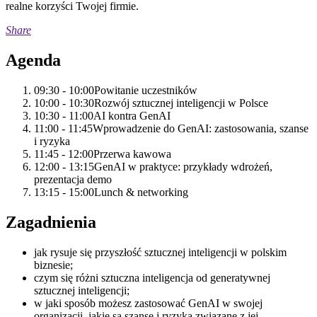
realne korzyści Twojej firmie.
Share
Agenda
09:30 - 10:00
Powitanie uczestników
10:00 - 10:30
Rozwój sztucznej inteligencji w Polsce
10:30 - 11:00
AI kontra GenAI
11:00 - 11:45
Wprowadzenie do GenAI: zastosowania, szanse
i ryzyka
11:45 - 12:00
Przerwa kawowa
12:00 - 13:15
GenAI w praktyce: przykłady wdrożeń,
prezentacja demo
13:15 - 15:00
Lunch & networking
Zagadnienia
jak rysuje się przyszłość sztucznej inteligencji w polskim
biznesie;
czym się różni sztuczna inteligencja od generatywnej
sztucznej inteligencji;
w jaki sposób możesz zastosować GenAI w swojej
organizacji, jakie są szanse i ryzyka związane z jej