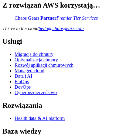
Z rozwiązań AWS korzystają…
Chaos Gears
Partner
Premier Tier Services
Thrive in the cloud
hello
@
chaosgears.com
Usługi
Migracja do chmury
Optymalizacja chmury
Rozwój aplikacji chmurowych
Managed cloud
Data i AI
FinOps
DevOps
Cyberbezpieczeństwo
Rozwiązania
Health data & AI platform
Baza wiedzy