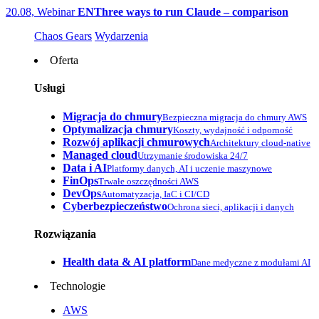
20.08, Webinar
EN
Three ways to run Claude – comparison
Chaos Gears
Wydarzenia
Oferta
Usługi
Migracja do chmury
Bezpieczna migracja do chmury AWS
Optymalizacja chmury
Koszty, wydajność i odporność
Rozwój aplikacji chmurowych
Architektury cloud-native
Managed cloud
Utrzymanie środowiska 24/7
Data i AI
Platformy danych, AI i uczenie maszynowe
FinOps
Trwałe oszczędności AWS
DevOps
Automatyzacja, IaC i CI/CD
Cyberbezpieczeństwo
Ochrona sieci, aplikacji i danych
Rozwiązania
Health data & AI platform
Dane medyczne z modułami AI
Technologie
AWS