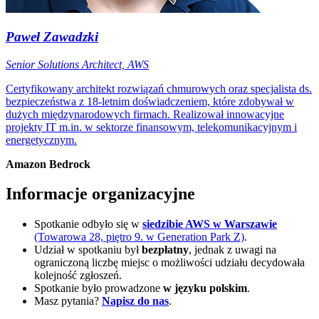
Paweł Zawadzki
Senior Solutions Architect, AWS
Certyfikowany architekt rozwiązań chmurowych oraz specjalista ds.
bezpieczeństwa z 18-letnim doświadczeniem, które zdobywał w
dużych międzynarodowych firmach. Realizował innowacyjne
projekty IT m.in. w sektorze finansowym, telekomunikacyjnym i
energetycznym.
Amazon Bedrock
Informacje organizacyjne
Spotkanie odbyło się w
siedzibie AWS w Warszawie
(Towarowa 28, piętro 9. w Generation Park Z)
.
Udział w spotkaniu był
bezpłatny
, jednak z uwagi na
ograniczoną liczbę miejsc o możliwości udziału decydowała
kolejność zgłoszeń.
Spotkanie było prowadzone
w języku polskim
.
Masz pytania?
Napisz do nas
.