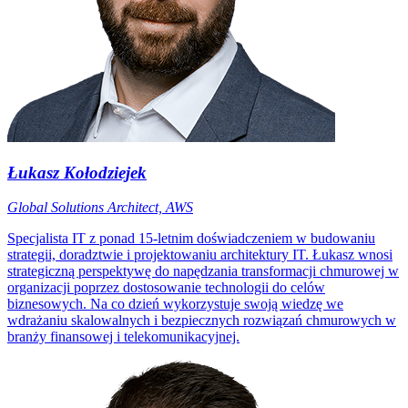
Łukasz Kołodziejek
Global Solutions Architect, AWS
Specjalista IT z ponad 15-letnim doświadczeniem w budowaniu
strategii, doradztwie i projektowaniu architektury IT. Łukasz wnosi
strategiczną perspektywę do napędzania transformacji chmurowej w
organizacji poprzez dostosowanie technologii do celów
biznesowych. Na co dzień wykorzystuje swoją wiedzę we
wdrażaniu skalowalnych i bezpiecznych rozwiązań chmurowych w
branży finansowej i telekomunikacyjnej.