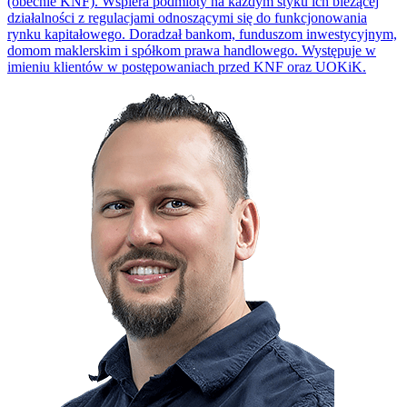
(obecnie KNF). Wspiera podmioty na każdym styku ich bieżącej
działalności z regulacjami odnoszącymi się do funkcjonowania
rynku kapitałowego. Doradzał bankom, funduszom inwestycyjnym,
domom maklerskim i spółkom prawa handlowego. Występuje w
imieniu klientów w postępowaniach przed KNF oraz UOKiK.