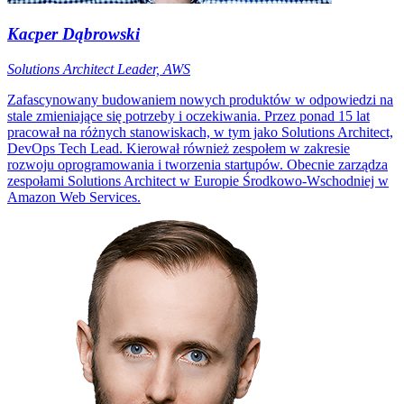
Kacper Dąbrowski
Solutions Architect Leader, AWS
Zafascynowany budowaniem nowych produktów w odpowiedzi na
stale zmieniające się potrzeby i oczekiwania. Przez ponad 15 lat
pracował na różnych stanowiskach, w tym jako Solutions Architect,
DevOps Tech Lead. Kierował również zespołem w zakresie
rozwoju oprogramowania i tworzenia startupów. Obecnie zarządza
zespołami Solutions Architect w Europie Środkowo-Wschodniej w
Amazon Web Services.