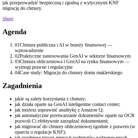
jak przeprowadzić bezpieczną i zgodną z wytycznymi KNF
migrację do chmury.
Share
Agenda
01
Chmura publiczna i AI w branży finansowej —
wprowadzenie
02
Praktyczne zastosowania GenAI w sektorze finansowym
03
Chmura obliczeniowa i GenAI na rynku finansowym —
wymogi prawne i regulacyjne
04
Case study: Migracja do chmury domu maklerskiego
Zagadnienia
jakie są zalety korzystania z chmury;
jak działa oparte na GenAI inteligentne contact center;
jak możesz usprawnić analitykę z Amazon Q;
jak automatyczne przetwarzanie dokumentów oparte na OCR
pozwoli Ci efektywnie zarządzać dokumentami;
jak migrować do chmury obliczeniowej zgodnie z prawem (w
oparciu o regulacje KNF);
jak przebiega proces migracji podmiotów nadzorowanych