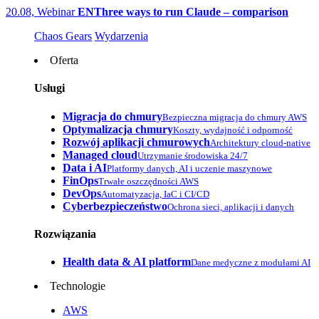
20.08, Webinar
EN
Three ways to run Claude – comparison
Chaos Gears
Wydarzenia
Oferta
Usługi
Migracja do chmury
Bezpieczna migracja do chmury AWS
Optymalizacja chmury
Koszty, wydajność i odporność
Rozwój aplikacji chmurowych
Architektury cloud-native
Managed cloud
Utrzymanie środowiska 24/7
Data i AI
Platformy danych, AI i uczenie maszynowe
FinOps
Trwałe oszczędności AWS
DevOps
Automatyzacja, IaC i CI/CD
Cyberbezpieczeństwo
Ochrona sieci, aplikacji i danych
Rozwiązania
Health data & AI platform
Dane medyczne z modułami AI
Technologie
AWS