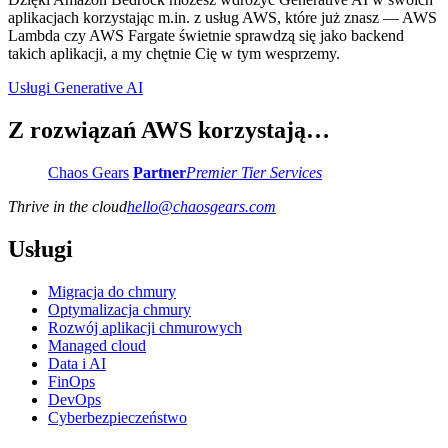
aplikacjach korzystając m.in. z usług AWS, które już znasz — AWS
Lambda czy AWS Fargate świetnie sprawdzą się jako backend
takich aplikacji, a my chętnie Cię w tym wesprzemy.
Usługi Generative AI
Z rozwiązań AWS korzystają…
Chaos Gears
Partner
Premier Tier Services
Thrive in the cloud
hello
@
chaosgears.com
Usługi
Migracja do chmury
Optymalizacja chmury
Rozwój aplikacji chmurowych
Managed cloud
Data i AI
FinOps
DevOps
Cyberbezpieczeństwo