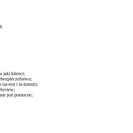
WS
jaki klienci;
rbezpieczeństwu;
t-rest i in-transit);
 Review;
enie jest pomocne;