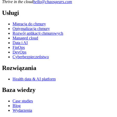
Thrive in the cloud
hello
@
chaosgears.com
Usługi
Migracja do chmury
Optymalizacja chmury
Rozwój aplikacji chmurowych
Managed cloud
Data i AI
FinOps
DevOps
Cyberbezpieczeństwo
Rozwiązania
Health data & AI platform
Baza wiedzy
Case studies
Blog
Wydarzenia