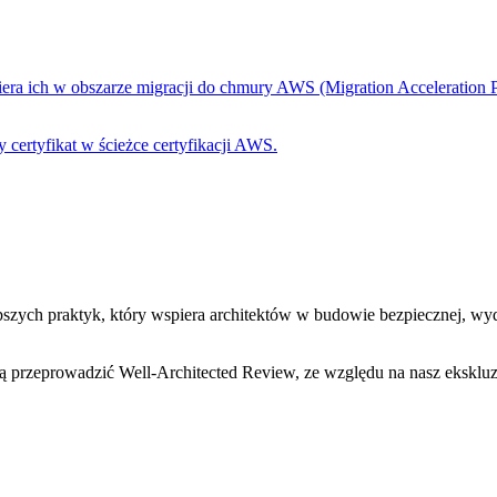
spiera ich w obszarze migracji do chmury AWS (Migration Acceleration
 certyfikat w ścieżce certyfikacji AWS.
pszych praktyk, który wspiera architektów w budowie bezpiecznej, wyd
 przeprowadzić Well-Architected Review, ze względu na nasz eksklu