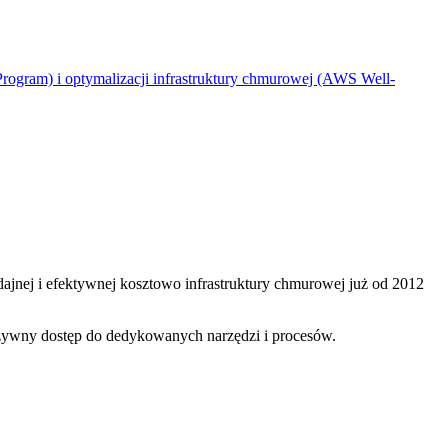
 Program) i optymalizacji infrastruktury chmurowej (AWS Well-
ajnej i efektywnej kosztowo infrastruktury chmurowej już od 2012
zywny dostęp do dedykowanych narzędzi i procesów.