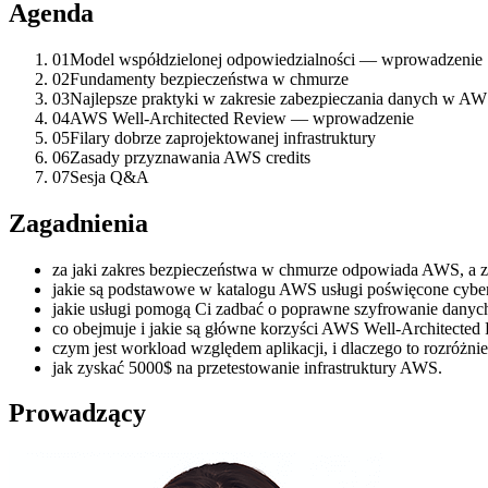
Agenda
01
Model współdzielonej odpowiedzialności — wprowadzenie
02
Fundamenty bezpieczeństwa w chmurze
03
Najlepsze praktyki w zakresie zabezpieczania danych w A
04
AWS Well-Architected Review — wprowadzenie
05
Filary dobrze zaprojektowanej infrastruktury
06
Zasady przyznawania AWS credits
07
Sesja Q&A
Zagadnienia
za jaki zakres bezpieczeństwa w chmurze odpowiada AWS, a za 
jakie są podstawowe w katalogu AWS usługi poświęcone cybe
jakie usługi pomogą Ci zadbać o poprawne szyfrowanie danych (a
co obejmuje i jakie są główne korzyści AWS Well-Architected
czym jest workload względem aplikacji, i dlaczego to rozróżni
jak zyskać 5000$ na przetestowanie infrastruktury AWS.
Prowadzący