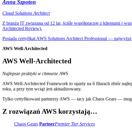
Anna Szpoton
Cloud Solutions Architect
Z branżą IT związana od 12 lat, ściśle współpracuje z klientami i w
Architected Review).
Posiada certyfikat AWS Solutions Architect Professional — najwyższy
AWS Well-Architected
AWS Well-Architected
Najlepsze praktyki w chmurze AWS
AWS Well-Architected Framework to oparty na 6 filarach zbiór najle
roku, a przy tym wciąż jest aktualizowany.
Tylko certyfikowani partnerzy AWS — tacy jak Chaos Gears — mogą
Z rozwiązań AWS korzystają…
Chaos Gears
Partner
Premier Tier Services