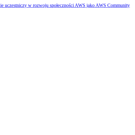
ywnie uczestniczy w rozwoju społeczności AWS jako AWS Community