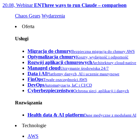
20.08, Webinar
EN
Three ways to run Claude – comparison
Chaos Gears
Wydarzenia
Oferta
Usługi
Migracja do chmury
Bezpieczna migracja do chmury AWS
Optymalizacja chmury
Koszty, wydajność i odporność
Rozwój aplikacji chmurowych
Architektury cloud-native
Managed cloud
Utrzymanie środowiska 24/7
Data i AI
Platformy danych, AI i uczenie maszynowe
FinOps
Trwałe oszczędności AWS
DevOps
Automatyzacja, IaC i CI/CD
Cyberbezpieczeństwo
Ochrona sieci, aplikacji i danych
Rozwiązania
Health data & AI platform
Dane medyczne z modułami AI
Technologie
AWS