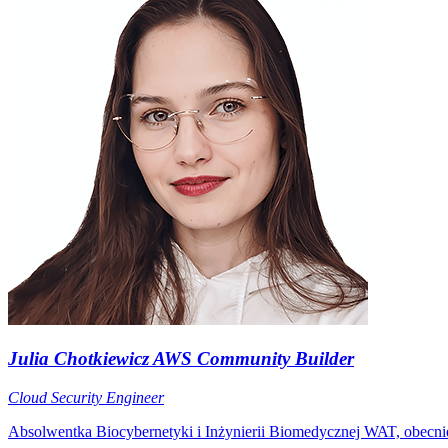
Julia Chotkiewicz
AWS Community Builder
Cloud Security Engineer
Absolwentka Biocybernetyki i Inżynierii Biomedycznej WAT, obecnie