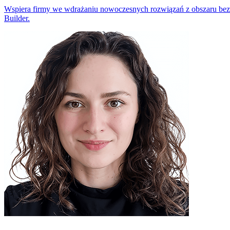
Wspiera firmy we wdrażaniu nowoczesnych rozwiązań z obszaru bezp
Builder.